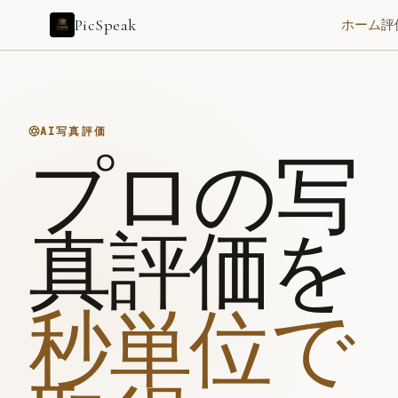
PicSpeak
ホーム
評
AI写真評価
プロの写真評価を
秒単位で取得
写真をアップロードすると、AIが構図・光・色彩・インパク
プロカメラマンのように考える
AI写真評価
Flash 即時評価
プロの写
秒単位の応答で、構図・光・色彩など5次元の精確なスコアを
Pro レビューループ
問題点を次回撮影の行動に変え、長期の振り返りを残します
進捗トラッキング
真評価を
同じ写真に対する複数の評価結果を記録し、成長を数値化
秒単位で