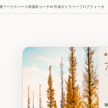
価ワークスペース
再撮影コーチ
AI 作成
ギャラリー
ブログ
クォータ
ト・技術の5つの次元から詳細な評価と具体的な改善提案をお届
すぐに取得
総