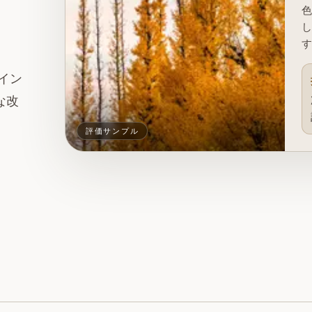
イン
な改
評価サンプル