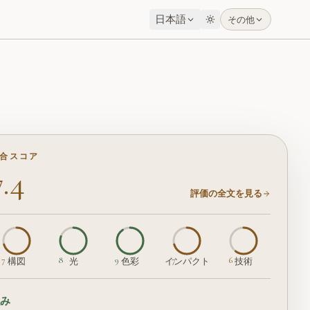
日本語
その他
けします。
合スコア
7.4
評価の全文を見る
7
8
9
7
6
構図
光
色彩
インパクト
技術
強み