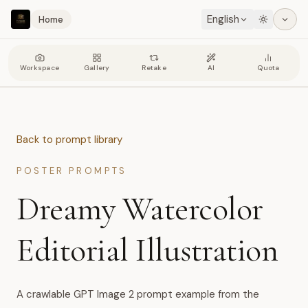
English
Home
Workspace
Gallery
Retake
AI
Quota
Back to prompt library
POSTER PROMPTS
Dreamy Watercolor
Editorial Illustration
A crawlable GPT Image 2 prompt example from the