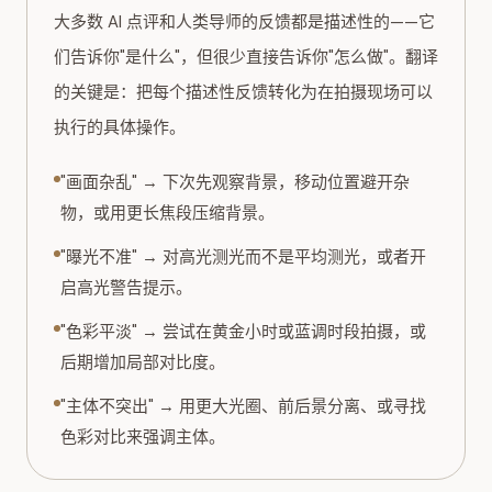
大多数 AI 点评和人类导师的反馈都是描述性的——它
们告诉你"是什么"，但很少直接告诉你"怎么做"。翻译
的关键是：把每个描述性反馈转化为在拍摄现场可以
执行的具体操作。
"画面杂乱" → 下次先观察背景，移动位置避开杂
物，或用更长焦段压缩背景。
"曝光不准" → 对高光测光而不是平均测光，或者开
启高光警告提示。
"色彩平淡" → 尝试在黄金小时或蓝调时段拍摄，或
后期增加局部对比度。
"主体不突出" → 用更大光圈、前后景分离、或寻找
色彩对比来强调主体。