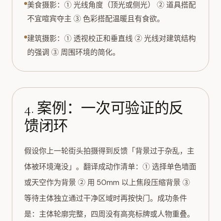
美食摄影：① 光线角度（顶光或侧光） ② 道具搭配
不宜喧宾夺主 ③ 色彩搭配温暖且有食欲。
建筑摄影：① 透视校正和垂直线 ② 光线对建筑结构
的强调 ③ 周围环境的简化。
4. 案例：一次可验证的反
馈闭环
假设你上一轮街头拍摄得到反馈「背景过于杂乱，主
体被环境淹没」。翻译成动作清单：① 选择单色墙面
或天空作为背景 ② 用 50mm 以上焦段压缩背景 ③
等待主体独立通过干净区域时再按快门。成功条件
是：主体轮廓完整，四周没有高亮标牌或人物重叠。